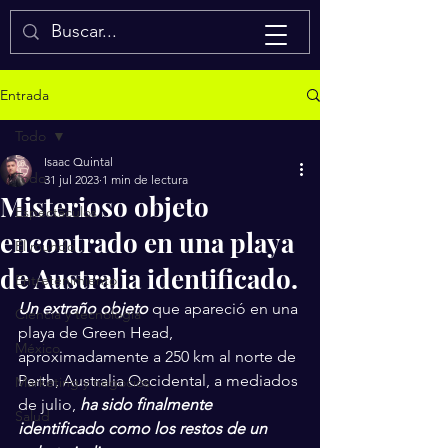
Isaac Quintal
Entrada
Todo
Isaac Quintal
Todo
31 jul 2023
1 min de lectura
Misterioso objeto
Espectáculos
encontrado en una playa
El mundo
de Australia identificado.
Entretenimiento
Un extraño objeto 
que apareció en una 
Ciencia y tecnología
playa de Green Head, 
México
aproximadamente a 250 km al norte de 
Perth, Australia Occidental, a mediados 
Marketing y negocios
de julio, 
ha sido finalmente 
Salud
identificado como los restos de un 