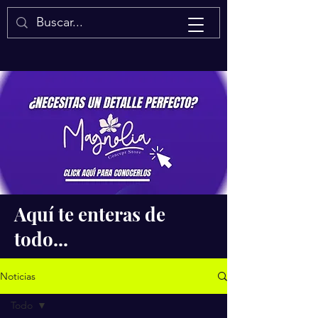
Isaac Quintal
Aquí te enteras de
todo...
Noticias
Todo