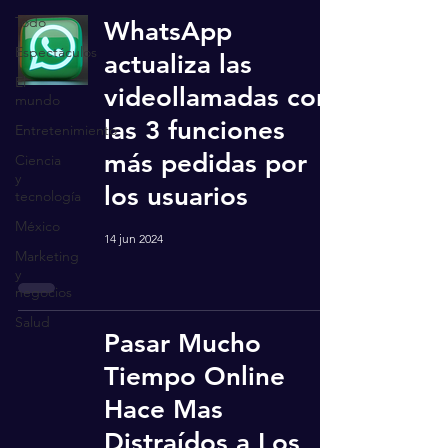
Todo
WhatsApp
Espectáculos
actualiza las
El
videollamadas con
mundo
las 3 funciones
Entretenimiento
más pedidas por
Ciencia
y
los usuarios
tecnología
México
14 jun 2024
Marketing
y
negocios
Salud
Pasar Mucho
Tiempo Online
Hace Mas
Distraídos a Los