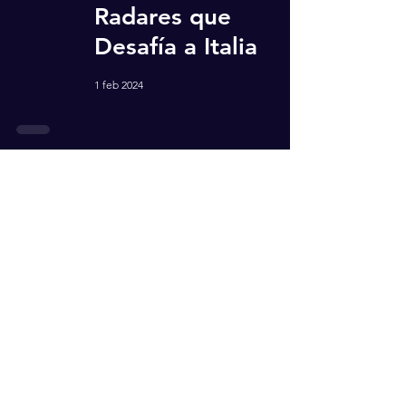
Radares que
Desafía a Italia
1 feb 2024
Neuralink realiza
con éxito el primer
implante de su
chip cerebral en
humanos
30 ene 2024