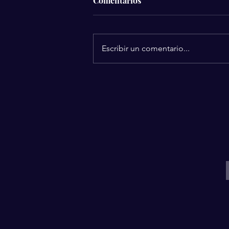
Comentarios
Escribir un comentario...
Todo lo que necesitas saber
sobre la ceremonia de
apertura del Mundial 2026 y
cómo verlo en vivo
I