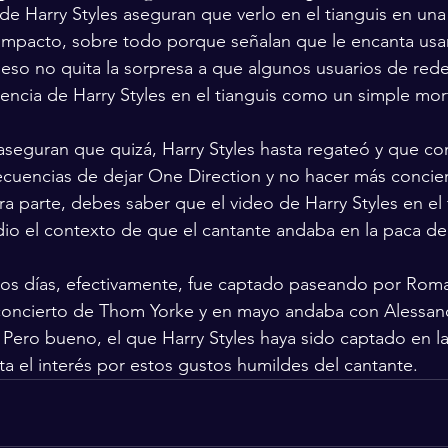
de Harry Styles aseguran que verlo en el tianguis en una
 impacto, sobre todo porque señalan que le encanta usa
so no quita la sorpresa a que algunos usuarios de redes
encia de Harry Styles en el tianguis como un simple mort
aseguran que quizá, Harry Styles hasta regateó y que co
ecuencias de dejar One Direction y no hacer más concier
tra parte, debes saber que el video de Harry Styles en el 
io el contexto de que el cantante andaba en la paca d
mos días, efectivamente, fue captado paseando por Roma
l concierto de Thom Yorke y en mayo andaba con Alessand
 Pero bueno, el que Harry Styles haya sido captado en l
a el interés por estos gustos humildes del cantante.