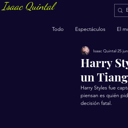
Isaac Quintal
Todo
Espectáculos
El m
Isaac Quintal
25 ju
Marketing y negocios
S
Harry St
un Tiang
Harry Styles fue cap
piensan es quién pid
decisión fatal.