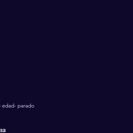
e edad- parado 
oma