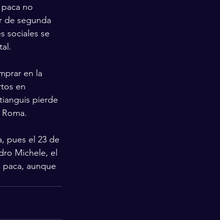
 paca no 
r de segunda 
 sociales se 
al.
mprar en la 
tos en 
tianguis pierde 
e Roma.
, pues el 23 de 
ro Michele, el 
a paca, aunque 