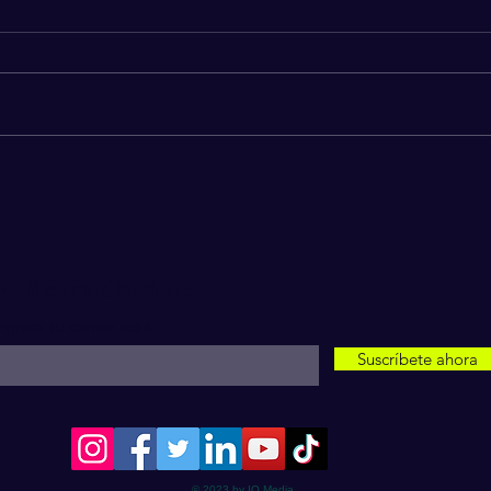
¿Por qué algunas personas
Escá
eligen el silencio en grupos
dest
de WhatsApp en lugar de
mani
participar activamente?
defr
Recibe actualizaciones
ngresa tu correo aquí
Suscríbete ahora
© 2023 by IQ Media.