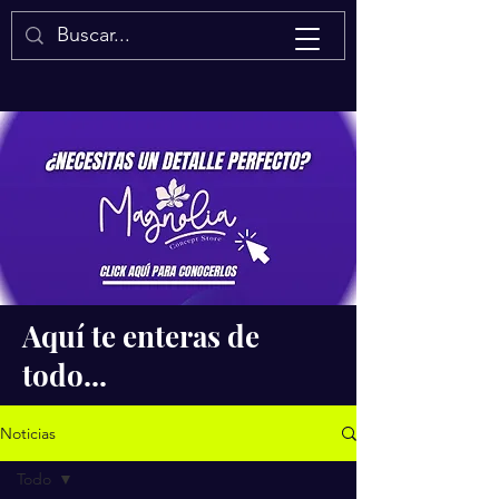
Isaac Quintal
Aquí te enteras de
todo...
Noticias
Todo