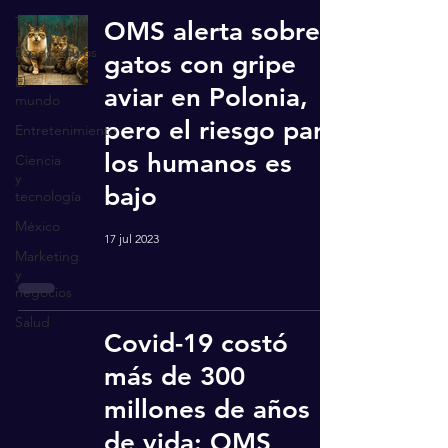
Todo
OMS alerta sobre
Espectáculos
gatos con gripe
El
aviar en Polonia,
mundo
pero el riesgo para
Entretenimiento
los humanos es
Ciencia
y
bajo
tecnología
México
17 jul 2023
Marketing
y
negocios
Salud
Covid-19 costó
más de 300
millones de años
de vida: OMS