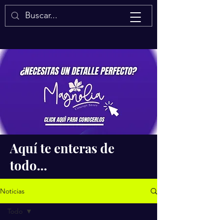
Isaac Quintal
Aquí te enteras de
todo...
Noticias
Todo