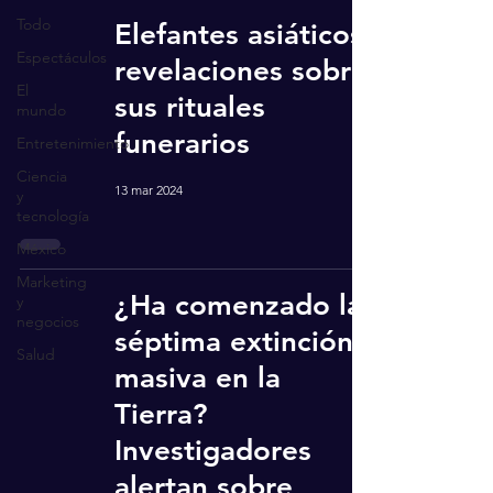
Todo
Elefantes asiáticos:
Espectáculos
revelaciones sobre
El
sus rituales
mundo
funerarios
Entretenimiento
Ciencia
13 mar 2024
y
tecnología
México
Marketing
¿Ha comenzado la
y
negocios
séptima extinción
Salud
masiva en la
Tierra?
Investigadores
alertan sobre