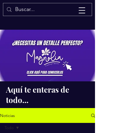
Isaac Quintal
Aquí te enteras de
todo...
Noticias
Todo