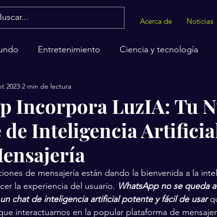
Acerca de
Noticias
undo
Entretenimiento
Ciencia y tecnología
pt 2023
2 min de lectura
alud
 Incorpora LuzIA: Tu 
 de Inteligencia Artificia
ensajería
iones de mensajería están dando la bienvenida a la intel
ecer la experiencia del usuario. 
WhatsApp no ​​se queda at
n chat de inteligencia artificial potente y fácil de usar
 q
que interactuamos en la popular plataforma de mensajer