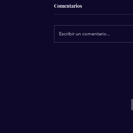
Comentarios
Escribir un comentario...
Avance Médico
Revolucionario: Nueva
Terapia Cerebral Permite a
Pacientes Paralizados Volver
a Caminar
I