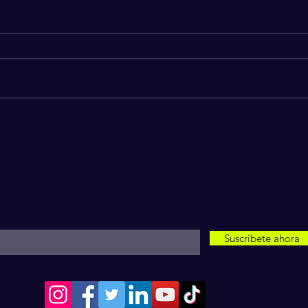
Donald Trump nombra a
El b
Jared Isaacman como nuevo
de la
administrador de la NASA
emoc
Recibe actualizaciones
ngresa tu correo aquí
Suscríbete ahora