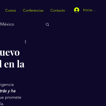
Iniciar sesión
Cursos
Conferencias
Contacto
México
Nuevo
l en la
igencia 
rás y ha 
ue promete 
ía.