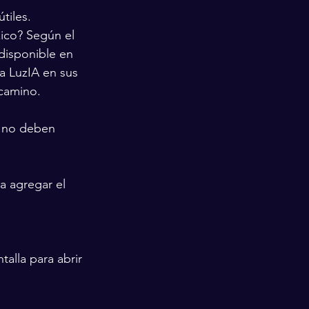
tiles.
xico? Según el 
 disponible en 
 LuzIA en sus 
 camino.
s no deben 
 agregar el 
alla para abrir 