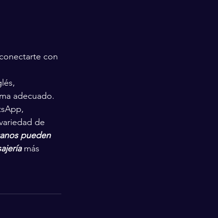
 conectarte con 
lés, 
ioma adecuado.
tsApp, 
 variedad de 
canos pueden 
ajería
 más 