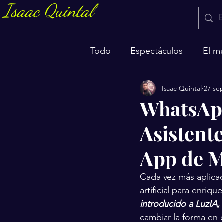
Isaac Quintal
Todo
Espectáculos
El m
Isaac Quintal
27 se
Marketing y negocios
S
WhatsApp
Asistente
App de M
Cada vez más aplicac
artificial para enriqu
introducido a LuzIA, u
cambiar la forma en 