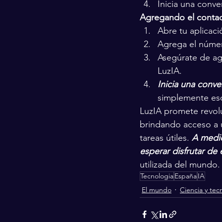
Inicia una conve
Agregando el contac
Abre tu aplicac
Agrega el númer
Asegúrate de ag
LuzIA.
Inicia una conve
simplemente esc
LuzIA promete revolu
brindando acceso a un
tareas útiles. 
A medid
esperar disfrutar de
utilizada del mundo.
Tecnologia
España
IA
El mundo
Ciencia y tec