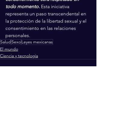
todo momento.
 Esta iniciativa 
representa un paso transcendental en 
la protección de la libertad sexual y el 
consentimiento en las relaciones 
personales.
Salud
Sexo
Leyes mexicanas
El mundo
Ciencia y tecnología
Ver todo
Entradas recientes