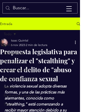
Isaac Quintal
Entrada
Todo
Isaac Quintal
Todo
6 nov 2023
2 min de lectura
Propuesta legislativa para
Espectáculos
penalizar el "stealthing" y
El mundo
crear el delito de "abuso
Entretenimiento
de confianza sexual
Ciencia y tecnología
La 
violencia sexual adopta diversas 
México
formas, y una de las prácticas más 
Marketing y negocios
alarmantes, conocida como 
Salud
"stealthing," está comenzando a 
recibir mayor atención debido a su 