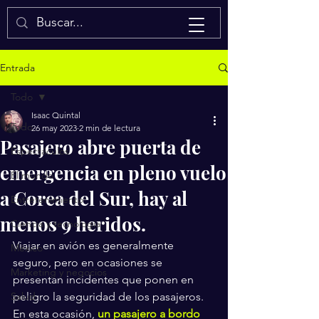
Isaac Quintal
Entrada
Todo
Isaac Quintal
Todo
26 may 2023
2 min de lectura
Pasajero abre puerta de
Espectáculos
emergencia en pleno vuelo
El mundo
a Corea del Sur, hay al
Entretenimiento
menos 9 heridos.
Ciencia y tecnología
Viajar en avión es generalmente 
México
seguro, pero en ocasiones se 
Marketing y negocios
presentan incidentes que ponen en 
Salud
peligro la seguridad de los pasajeros. 
En esta ocasión, 
un pasajero a bordo 