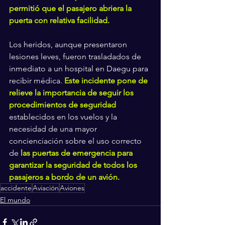
permitió que el pasajero abriera la 
puerta con relativa facilidad.
Los heridos, aunque presentaron 
lesiones leves, fueron trasladados de 
inmediato a un hospital en Daegu para 
recibir médica. 
Este incidente pone de 
relieve la importancia de seguir los 
procedimientos de seguridad
establecidos en los vuelos y la 
necesidad de una mayor 
concienciación sobre el uso correcto 
de 
las puertas de emergencia para 
garantizar la seguridad de todos los 
pasajeros a bordo de un avión.
accidente
Aviación
Aviones
El mundo