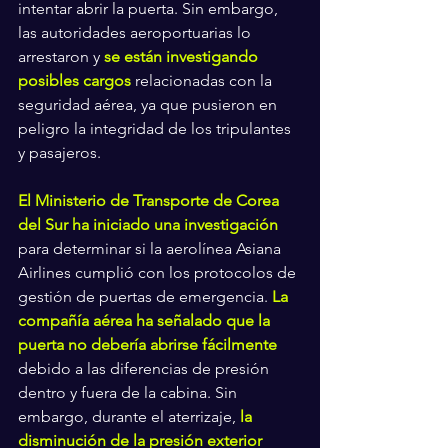
intentar abrir la puerta. Sin embargo, 
las autoridades aeroportuarias lo 
arrestaron y 
se están investigando 
posibles cargos
 relacionadas con la 
seguridad aérea, ya que pusieron en 
peligro la integridad de los tripulantes 
y pasajeros.
El Ministerio de Transporte de Corea 
del Sur ha iniciado una investigación
para determinar si la aerolínea Asiana 
Airlines cumplió con los protocolos de 
gestión de puertas de emergencia. 
La 
compañía aérea ha señalado que la 
puerta no debería abrirse fácilmente
debido a las diferencias de presión 
dentro y fuera de la cabina. Sin 
embargo, durante el aterrizaje, 
la 
disminución de la presión exterior 