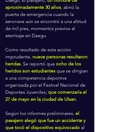
Daegu. El pasajero, 
un hombre de 
aproximadamente 30 años
, abrió la 
puerta de emergencia cuando la 
aeronave aún se encontró a una altitud 
de mil pies, momentos previos al 
aterrizaje en Daegu.
Como resultado de esta acción 
imprudente, 
nueve personas resultaron 
heridas
. Se reportó que 
ocho de los 
heridos son estudiantes
 que se dirigían 
a una competencia deportiva 
organizada por el Festival Nacional de 
Deportes Juveniles, 
que comenzaría el 
27 de mayo en la ciudad de Ulsan.
Según los informes preliminares, 
el 
pasajero alegó que fue un accidente y 
que tocó el dispositivo equivocado
 al 