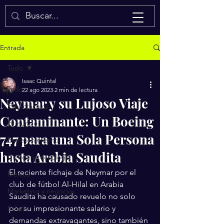
Isaac Quintal
Entrada
Todo
Isaac Quintal
Todo
22 ago 2023
2 min de lectura
Neymar y su Lujoso Viaje
Espectáculos
Contaminante: Un Boeing
El mundo
747 para una Sola Persona
Entretenimiento
hasta Arabia Saudita
Ciencia y tecnología
El reciente fichaje de Neymar por el 
México
club de fútbol Al-Hilal en Arabia 
Marketing y negocios
Saudita ha causado revuelo no solo 
Salud
por su impresionante salario y 
demandas extravagantes, sino también 