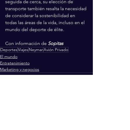
seguida de cerca, su elección de 
transporte también resalta la necesidad 
de considerar la sostenibilidad en 
todas las áreas de la vida, incluso en el 
mundo del deporte de élite.
Con información de 
Sopitas
Deportes
Viajes
Neymar
Avión Privado
El mundo
Entretenimiento
Marketing y negocios
Ver todo
Entradas recientes