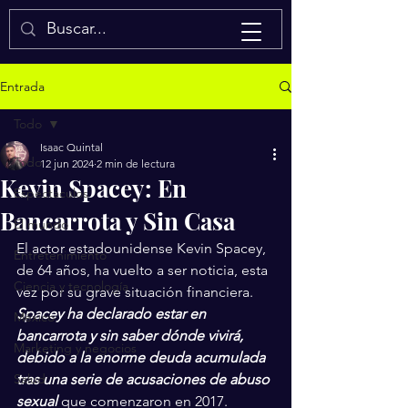
Isaac Quintal
Entrada
Todo
Isaac Quintal
Todo
12 jun 2024
2 min de lectura
Kevin Spacey: En
Espectáculos
Bancarrota y Sin Casa
El mundo
El actor estadounidense Kevin Spacey, 
Entretenimiento
de 64 años, ha vuelto a ser noticia, esta 
Ciencia y tecnología
vez por su grave situación financiera. 
Spacey ha declarado estar en 
México
bancarrota y sin saber dónde vivirá, 
Marketing y negocios
debido a la enorme deuda acumulada 
Salud
tras una serie de acusaciones de abuso 
sexual 
que comenzaron en 2017.