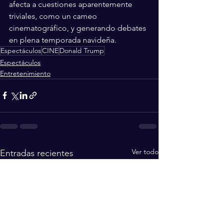
afecta a cuestiones aparentemente 
triviales, como un cameo 
cinematográfico, y generando debates 
en plena temporada navideña.
Espectáculos
CINE
Donald Trump
Espectáculos
Entretenimiento
Ver todo
Entradas recientes