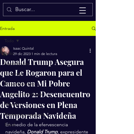
Isaac Quintal
Entrada
Todo
Isaac Quintal
Todo
29 dic 2023
1 min de lectura
Donald Trump Asegura
Espectáculos
que Le Rogaron para el
El mundo
Cameo en Mi Pobre
Entretenimiento
Angelito 2: Desencuentro
Ciencia y tecnología
de Versiones en Plena
México
Temporada Navideña
Marketing y negocios
Salud
En medio de la efervescencia 
navideña, 
Donald Trump
, expresidente 