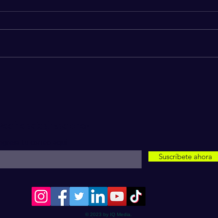
Donald Trump nombra a
El b
Jared Isaacman como nuevo
de la
administrador de la NASA
emoc
Recibe actualizaciones
ngresa tu correo aquí
Suscríbete ahora
© 2023 by IQ Media.