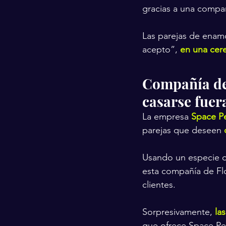
gracias a una compañ
Las parejas de enamo
acepto”, 
en una cer
Compañía de 
casarse fuera
La empresa 
Space Pe
parejas que deseen
Usando un especie d
esta compañía de Flo
clientes.
Sorpresivamente, 
la
que ofrece Space Per