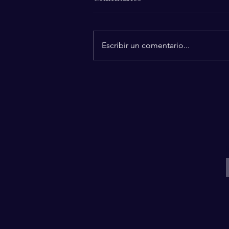
Escribir un comentario...
Avance Médico
Revolucionario: Nueva
Terapia Cerebral Permite a
Pacientes Paralizados Volver
a Caminar
I