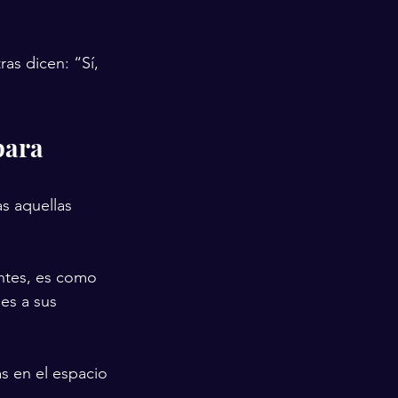
as dicen: “Sí, 
para 
s aquellas 
ntes, es como 
es a sus 
s en el espacio 