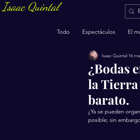
Isaac Quintal
Todo
Espectáculos
El m
Isaac Quintal
16 ma
Marketing y negocios
S
¿Bodas e
la Tierra
barato.
¿Ya se pueden organi
posible; sin embargo