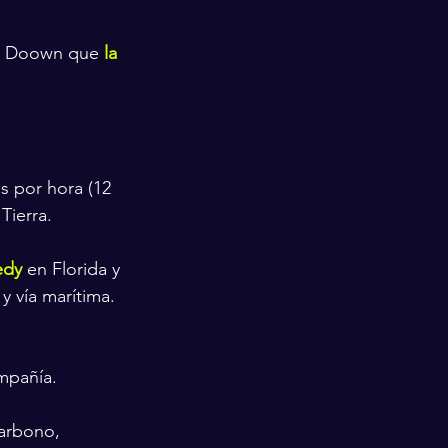
ol Doown que 
la 
s por hora (12 
Tierra.
edy
 en Florida y 
y vía marítima.
mpañía.
carbono, 