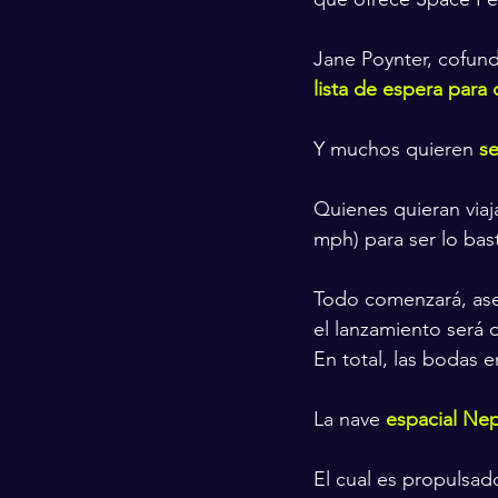
Jane Poynter, cofun
lista de espera para 
Y muchos quieren 
se
Quienes quieran viaja
mph) para ser lo bast
Todo comenzará, aseg
el lanzamiento será d
En total, las bodas e
La nave 
espacial Ne
El cual es propulsad