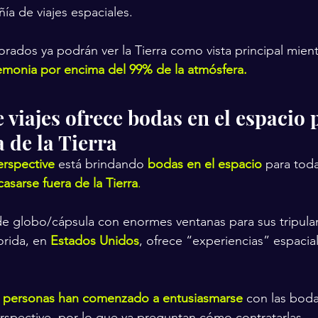
ía de viajes espaciales.
rados ya podrán ver la Tierra como vista principal mientr
emonia por encima del 99% de la atmósfera.
viajes ofrece bodas en el espacio 
 de la Tierra
rspective
está brindando
bodas en el espacio
 para toda
casarse fuera de la Tierra
.
e globo/cápsula con enormes ventanas para sus tripula
rida, en
Estados Unidos
, ofrece “experiencias” espacial
s personas han comenzado a entusiasmarse
 con las boda
spective, por lo que ya preguntan cómo contratarlas.