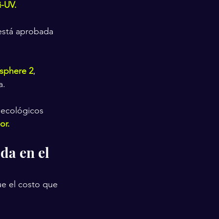
i-UV.
está aprobada 
osphere 2
, 
a.
 ecológicos 
or.
da en el 
ue el costo que 