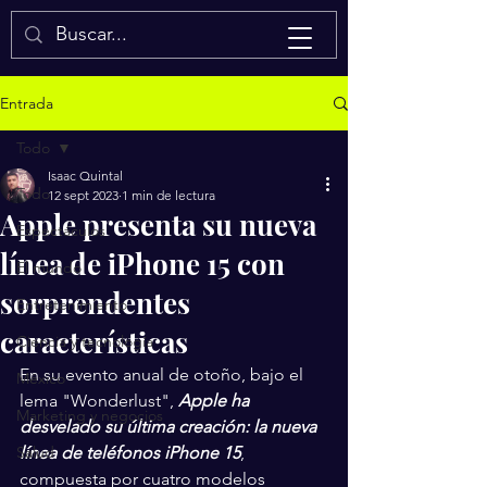
Isaac Quintal
Entrada
Todo
Isaac Quintal
Todo
12 sept 2023
1 min de lectura
Apple presenta su nueva
Espectáculos
línea de iPhone 15 con
El mundo
sorprendentes
Entretenimiento
características
Ciencia y tecnología
En su evento anual de otoño, bajo el 
México
lema "Wonderlust", 
Apple ha 
Marketing y negocios
desvelado su última creación: la nueva 
Salud
línea de teléfonos iPhone 15
, 
compuesta por cuatro modelos 