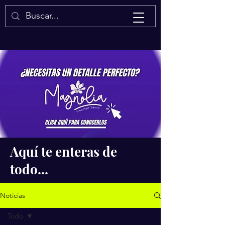
Isaac Quintal
Aquí te enteras de
todo...
Noticias
Todo