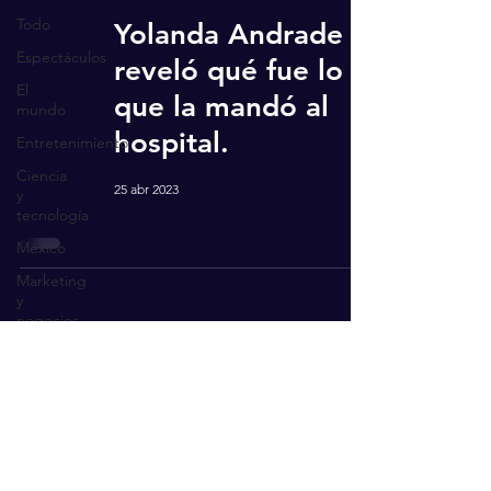
Todo
Yolanda Andrade
Espectáculos
reveló qué fue lo
El
que la mandó al
mundo
hospital.
Entretenimiento
Ciencia
25 abr 2023
y
tecnología
México
Marketing
y
negocios
Recibe actualizaciones
Salud
Ingresa tu correo aquí
Suscríbete ahora