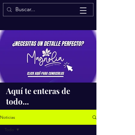
Isaac Quintal
Aquí te enteras de
todo...
Noticias
Todo