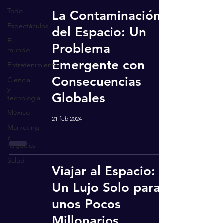
Todo
La Contaminación
Espectáculos
del Espacio: Un
El
Problema
mundo
Emergente con
Entretenimiento
Consecuencias
Ciencia
y
Globales
tecnología
México
21 feb 2024
Marketing
y
negocios
Salud
Viajar al Espacio:
Un Lujo Solo para
unos Pocos
Millonarios