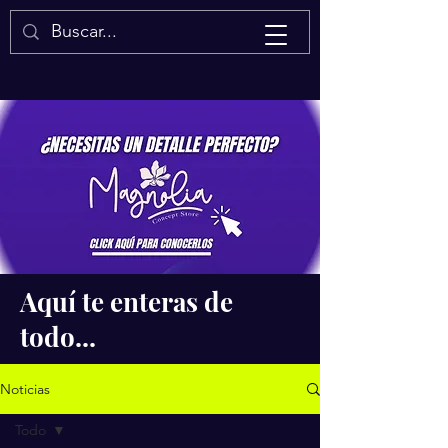
Isaac Quintal
Aquí te enteras de
todo...
Noticias
Todo