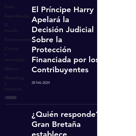
Todo
El Príncipe Harry
Espectáculos
Apelará la
El
Decisión Judicial
mundo
Sobre la
Entretenimiento
Protección
Ciencia
y
Financiada por los
tecnología
Contribuyentes
México
Marketing
28 feb 2024
y
negocios
Salud
¿Quién responde?
Gran Bretaña
establece