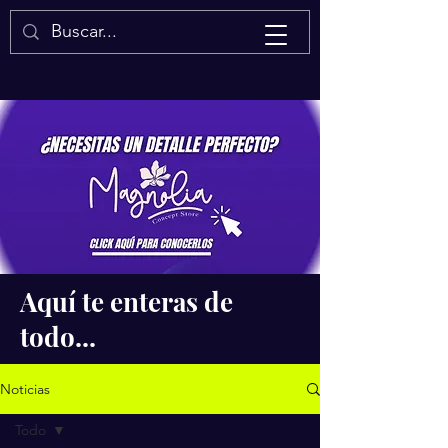
Isaac Quintal
Aquí te enteras de
todo...
Noticias
Todo