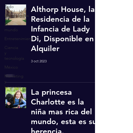
Todo
Althorp House, la
Espectáculos
Residencia de la
El
Infancia de Lady
mundo
Di, Disponible en
Entretenimiento
Alquiler
Ciencia
y
tecnología
3 oct 2023
México
Marketing
y
negocios
La princesa
Salud
Charlotte es la
niña mas rica del
mundo, esta es su
herencia.