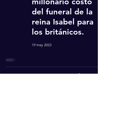
millonario costo
del funeral de la
reina Isabel para
los británicos.
19 may 2023
Harry y Meghan
mienten: La policía
de Nueva York
explica su
incidente con los
paparazzis.