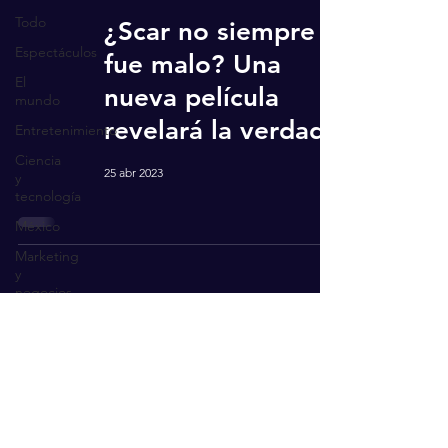
Todo
¿Scar no siempre
Espectáculos
fue malo? Una
El
nueva película
mundo
revelará la verdad.
Entretenimiento
Ciencia
25 abr 2023
y
tecnología
México
Marketing
y
negocios
Recibe actualizaciones
Salud
Ingresa tu correo aquí
Suscríbete ahora