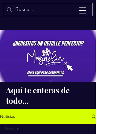
Isaac Quintal
Aquí te enteras de
todo...
Noticias
Todo