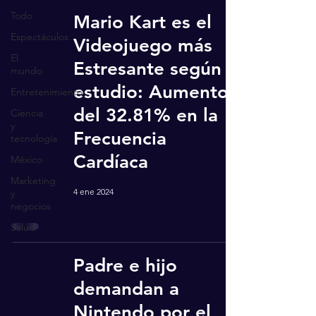
Todo
Mario Kart es el
Espectáculos
Videojuego más
El
Estresante según
mundo
estudio: Aumento
Entretenimiento
del 32.81% en la
Ciencia
y
Frecuencia
tecnología
Cardíaca
México
Marketing
4 ene 2024
y
negocios
Salud
Padre e hijo
demandan a
Nintendo por el