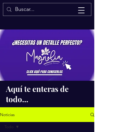
Isaac Quintal
Aquí te enteras de
todo...
Noticias
Todo