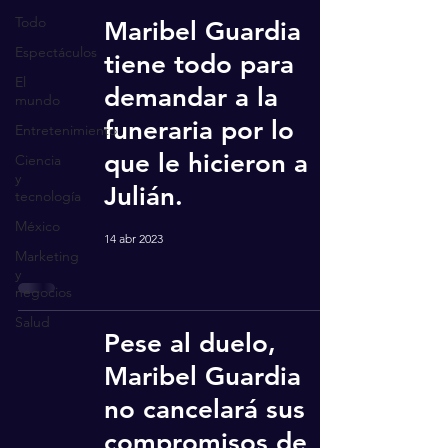
Todo
Maribel Guardia
Espectáculos
tiene todo para
El
demandar a la
mundo
funeraria por lo
Entretenimiento
que le hicieron a
Ciencia
y
Julián.
tecnología
México
14 abr 2023
Marketing
y
negocios
Salud
Pese al duelo,
Maribel Guardia
no cancelará sus
compromisos de