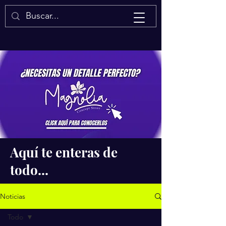
Isaac Quintal
Aquí te enteras de
todo...
Noticias
Todo