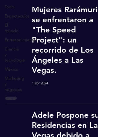
Todo
Mujeres Rarámuris
Espectáculos
se enfrentaron a
El
"The Speed
mundo
Project": un
Entretenimiento
recorrido de Los
Ciencia
y
Ángeles a Las
tecnología
Vegas.
México
Marketing
1 abr 2024
y
negocios
Salud
Adele Pospone sus
Residencias en Las
Vegas debido a