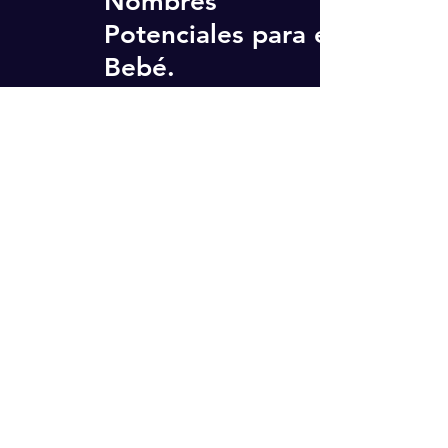
Nombres
Potenciales para el
Bebé.
29 ago 2023
Adele confiesa
haber desarrollado
una infección en la
piel por las fajas
que usa en sus
conciertos.
20 jun 2023