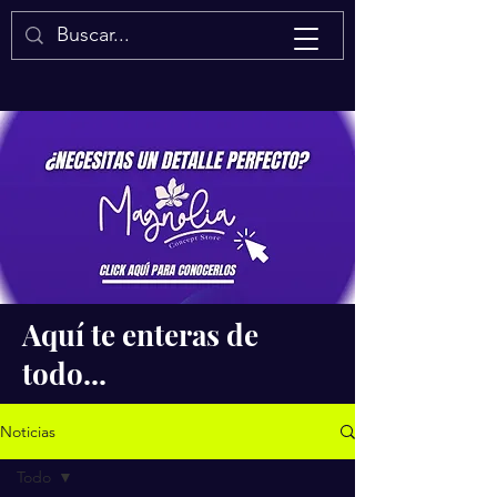
Isaac Quintal
Aquí te enteras de
todo...
Noticias
Todo