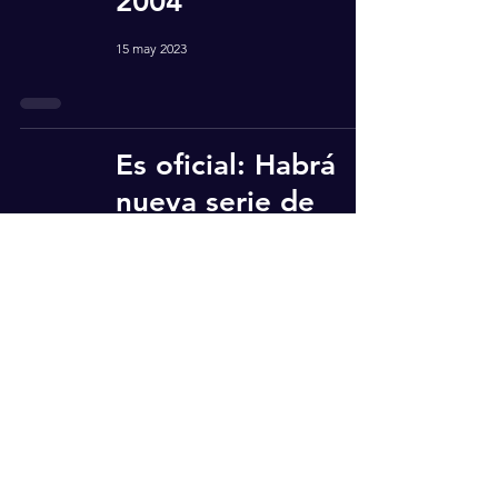
2004
15 may 2023
Es oficial: Habrá
nueva serie de
Harry Potter.
13 abr 2023
House of the
Dragon temporada
2 ya tiene fecha de