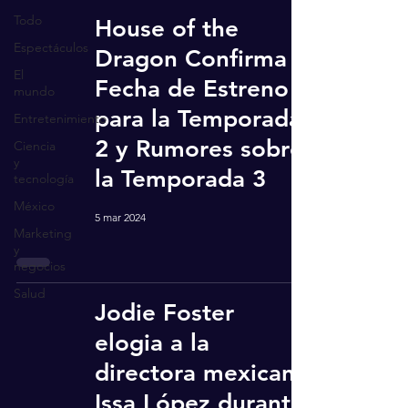
Todo
House of the
Espectáculos
Dragon Confirma
El
Fecha de Estreno
mundo
para la Temporada
Entretenimiento
2 y Rumores sobre
Ciencia
y
la Temporada 3
tecnología
México
5 mar 2024
Marketing
y
negocios
Salud
Jodie Foster
elogia a la
directora mexicana
Issa López durante