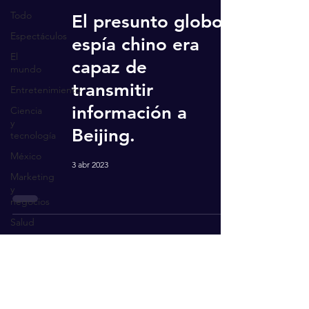
Todo
El presunto globo
Espectáculos
espía chino era
El
capaz de
mundo
transmitir
Entretenimiento
información a
Ciencia
y
Beijing.
tecnología
México
3 abr 2023
Marketing
y
negocios
Salud
Recibe actualizaciones
Ingresa tu correo aquí