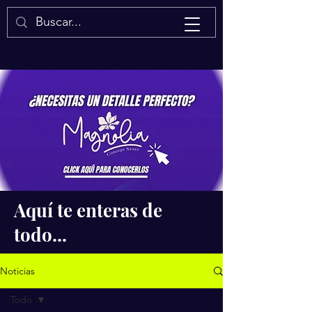
Isaac Quintal
Aquí te enteras de
todo...
Noticias
Todo