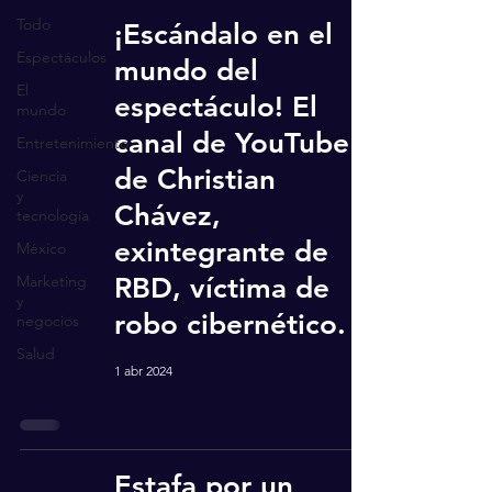
Todo
¡Escándalo en el
Espectáculos
mundo del
El
espectáculo! El
mundo
canal de YouTube
Entretenimiento
de Christian
Ciencia
y
Chávez,
tecnología
exintegrante de
México
Marketing
RBD, víctima de
y
robo cibernético.
negocios
Salud
1 abr 2024
Estafa por un