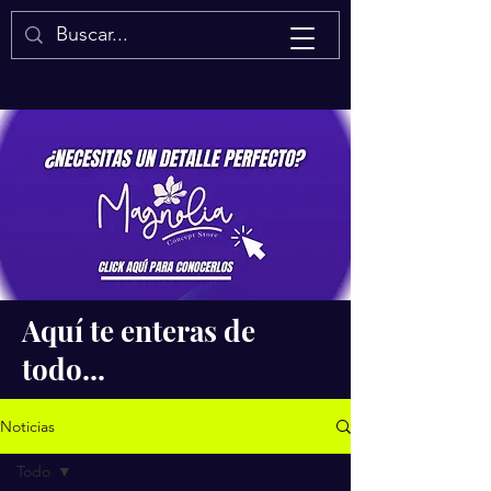
Isaac Quintal
Aquí te enteras de
todo...
Noticias
Todo