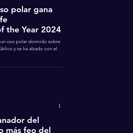
oso polar gana
fe
f the Year 2024
un oso polar dormido sobre
úblico y se ha alzado con el
anador del
o más feo del