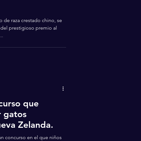
o de raza crestado chino, se
del prestigioso premio al
..
curso que
 gatos
ueva Zelanda.
un concurso en el que niños