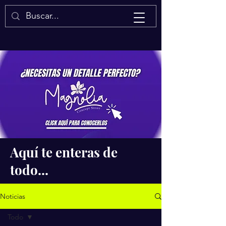
Isaac Quintal
Aquí te enteras de
todo...
Noticias
Todo