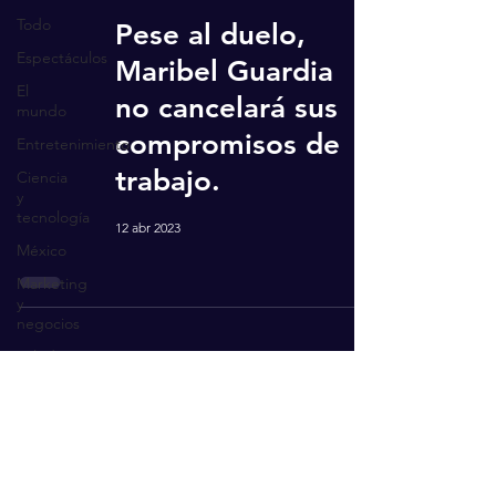
Todo
Pese al duelo,
Espectáculos
Maribel Guardia
El
no cancelará sus
mundo
compromisos de
Entretenimiento
trabajo.
Ciencia
y
tecnología
12 abr 2023
México
Marketing
y
negocios
Salud
Recibe actualizaciones
Ingresa tu correo aquí
Suscríbete ahora