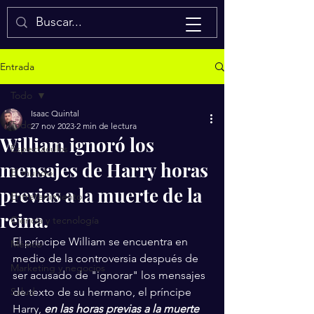
Isaac Quintal
Entrada
Todo
Isaac Quintal
Todo
27 nov 2023
2 min de lectura
William ignoró los
Espectáculos
mensajes de Harry horas
El mundo
previas a la muerte de la
Entretenimiento
reina.
Ciencia y tecnología
El príncipe William se encuentra en 
México
medio de la controversia después de 
Marketing y negocios
ser acusado de "ignorar" los mensajes 
Salud
de texto de su hermano, el príncipe 
Harry, 
en las horas previas a la muerte 