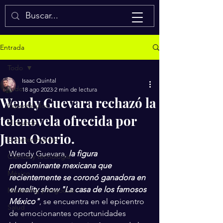
Isaac Quintal
Entrada
Todo
Isaac Quintal
Todo
18 ago 2023
2 min de lectura
Wendy Guevara rechazó la
Espectáculos
telenovela ofrecida por
El mundo
Juan Osorio.
Entretenimiento
Wendy Guevara, 
la figura 
Ciencia y tecnología
predominante mexicana que 
México
recientemente se coronó ganadora en 
el reality show "La casa de los famosos 
Marketing y negocios
México"
, se encuentra en el epicentro 
Salud
de emocionantes oportunidades 