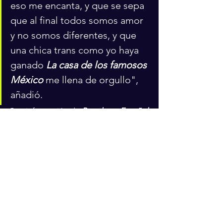
eso me encanta, y que se sepa 
que al final todos somos amor 
y no somos diferentes, y que 
una chica trans como yo haya 
ganado 
La casa de los famosos 
México
 me llena de orgullo", 
añadió.
Con información de 
People en Español
Espectáculos
Actriz
Televisa
Telenovela
Espectáculos
Entretenimiento