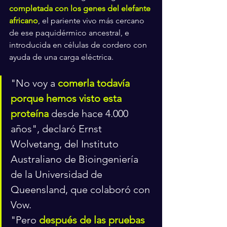
completada con los genes del elefante 
africano
, el pariente vivo más cercano 
de ese paquidérmico ancestral, e 
introducida en células de cordero con 
ayuda de una carga eléctrica.
"No voy a 
comerla todavía 
porque hemos visto esta 
proteína
 desde hace 4.000 
años", declaró Ernst 
Wolvetang, del Instituto 
Australiano de Bioingeniería 
de la Universidad de 
Queensland, que colaboró con 
Vow.
"Pero 
después de las pruebas 