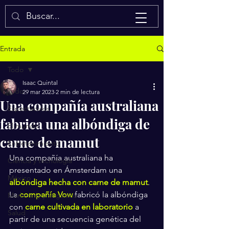
Isaac Quintal
Entrada
Todo
Isaac Quintal
Todo
29 mar 2023
2 min de lectura
Una compañía australiana
Espectáculos
fabrica una albóndiga de
El mundo
carne de mamut
Entretenimiento
Una compañía australiana ha 
Ciencia y tecnología
presentado en Ámsterdam una 
México
albóndiga hecha con carne de mamut
. 
La 
compañía Vow
 fabricó la albóndiga 
Marketing y negocios
con
carne cultivada en laboratorio
 a 
Salud
partir de una secuencia genética del 