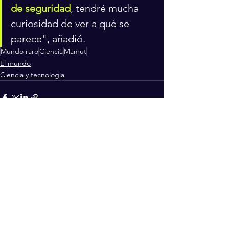
de seguridad
, tendré mucha 
curiosidad de ver a qué se 
parece", añadió.
Mundo raro
Ciencia
Mamut
El mundo
Ciencia y tecnología
Ver todo
Entradas recientes