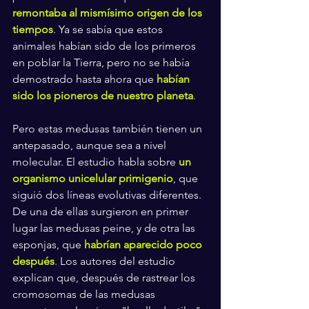
remontaba al mismísimo origen de los 
tiempos
. Ya se sabía que estos 
animales habían sido de los primeros 
en poblar la Tierra, pero no se había 
demostrado hasta ahora que 
habían 
sido los pioneros de nuestro planeta
.
Pero estas medusas también tienen un 
antepasado, aunque sea a nivel 
molecular. El estudio habla sobre 
un 
organismo unicelular primigenio
, que 
siguió dos líneas evolutivas diferentes. 
De una de ellas surgieron en primer 
lugar las medusas peine, y de otra las 
esponjas, que 
habrían aparecido poco 
después
.
 Los autores del estudio 
explican que, después de rastrear los 
cromosomas de las medusas 