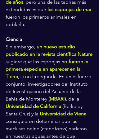
de años
, pero una de las teorías más 
extendidas es que 
las esponjas de mar
fueron los primeros animales en 
poblarla.
Ciencia
Sin embargo, 
un nuevo estudio 
publicado en la revista científica Nature
sugiere que las esponjas 
no fueron la 
primera especie en aparecer en la 
Tierra
, si no la segunda. En un esfuerzo 
conjunto, investigadores del Instituto 
de Investigación del Acuario de la 
Bahía de Monterey 
(MBARI)
, de la 
Universidad de California
 (Berkeley, 
Santa Cruz) y la 
Universidad de Viena
consiguieron determinar que las 
medusas peine (ctenóforos) nadaron 
en nuestras aguas antes de que 