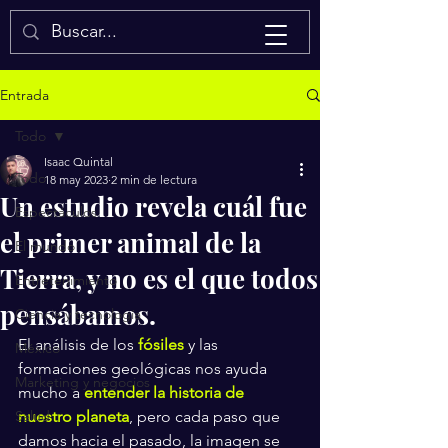
Isaac Quintal
Entrada
Todo
Isaac Quintal
Todo
18 may 2023
2 min de lectura
Un estudio revela cuál fue
Espectáculos
el primer animal de la
El mundo
Tierra, y no es el que todos
Entretenimiento
pensábamos.
Ciencia y tecnología
El análisis de los 
fósiles
y las 
México
formaciones geológicas nos ayuda 
Marketing y negocios
mucho a 
entender la historia de 
Salud
nuestro planeta
, pero cada paso que 
damos hacia el pasado, la imagen se 