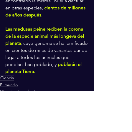
encontraron la misma "huella dactilar" 
en otras especies, 
cientos de millones 
de años después
.
Las medusas peine reciben la corona 
de la especie animal más longeva del 
planeta
, cuyo genoma se ha ramificado 
en cientos de miles de variantes dando 
lugar a todos los animales que 
pueblan, han poblado, y 
poblarán el 
planeta Tierra.
Ciencia
El mundo
Ciencia y tecnología