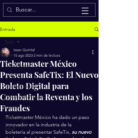
Isaac Quintal
Entrada
Todo
Isaac Quintal
Todo
15 ago 2023
2 min de lectura
Ticketmaster México
Espectáculos
Presenta SafeTix: El Nuevo
El mundo
Boleto Digital para
Entretenimiento
Combatir la Reventa y los
Ciencia y tecnología
Fraudes
México
Ticketmaster México ha dado un paso 
Marketing y negocios
innovador en la industria de la 
Salud
boletería al presentar SafeTix, 
su nuevo 