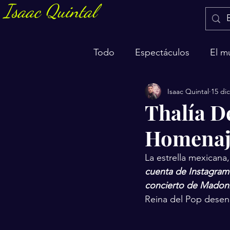
Isaac Quintal
Todo
Espectáculos
El m
Isaac Quintal
15 di
Marketing y negocios
S
Thalía D
Homenaj
La estrella mexicana,
cuenta de Instagram u
concierto de Madon
Reina del Pop desen