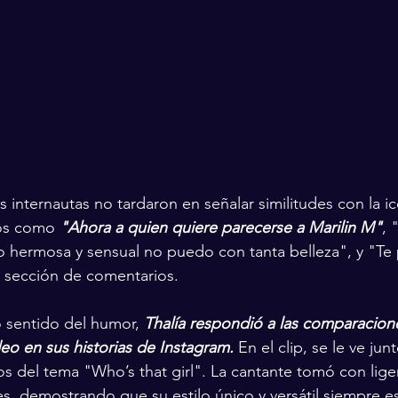
 internautas no tardaron en señalar similitudes con la ic
os como 
"Ahora a quien quiere parecerse a Marilin M"
, 
o hermosa y sensual no puedo con tanta belleza", y "Te
a sección de comentarios.
o sentido del humor, 
Thalía respondió a las comparacion
o en sus historias de Instagram.
 En el clip, se le ve ju
 del tema "Who’s that girl". La cantante tomó con liger
s, demostrando que su estilo único y versátil siempre est