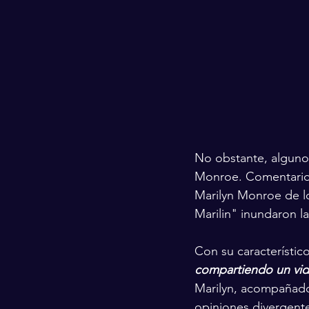
No obstante, algunos
Monroe. Comentari
Marilyn Monroe de l
Marilin" inundaron l
Con su característic
compartiendo un vide
Marilyn, acompañados
opiniones divergente