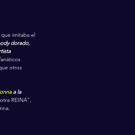
 que imitaba el 
ody dorado, 
tista 
fanáticos 
que otros 
onna
 a la 
otra REINA", 
onna.