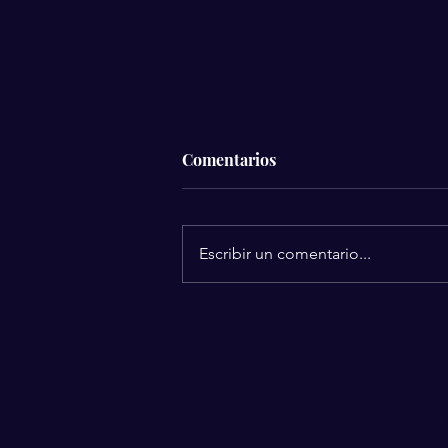
Comentarios
Escribir un comentario...
Silvia Pinal se despidió
rodeada de amor: Revelan los
detalles de sus últimos
momentos.