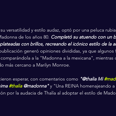
su versatilidad y estilo audaz, optó por una peluca rubia
Madonna de los años 80. 
Completó su atuendo con un b
plateadas con brillos, recreando el icónico estilo de la ar
 publicación generó opiniones divididas, ya que algunos 
, comparándola a la "Madonna a la mexicana", mientras 
ido más cercano a Marilyn Monroe.
cieron esperar, con comentarios como 
"@thalia Mi 
#mad
sima 
#thalia
 @madonna"
 y "Una REINA homenajeando a 
n por la audacia de Thalía al adoptar el estilo de Mad