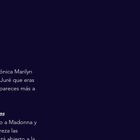
ónica Marilyn 
"Juré que eras 
 pareces más a 
es 
nto a Madonna y 
eza las 
á abierto a la 