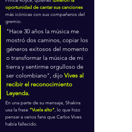
Prince Royce, quienes 
tuvieron la 
oportunidad de cantar sus canciones
más icónicas con sus compañeros del 
gremio.
"Hace 30 años la música me 
mostró dos caminos, copiar los 
géneros exitosos del momento 
o transformar la música de mi 
tierra y sentirme orgulloso de 
ser colombiano", dijo 
Vives al 
recibir el reconocimiento 
Leyenda.
En una parte de su mensaje, Shakira 
usa la frase 
"Vuela alto"
, lo que hizo 
pensar a varios fans que Carlos Vives 
había fallecido.