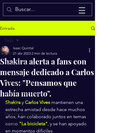
Isaac Quintal
Entrada
Todo
Isaac Quintal
Todo
21 abr 2023
2 min de lectura
Shakira alerta a fans con
Espectáculos
mensaje dedicado a Carlos
El mundo
Vives: "Pensamos que
Entretenimiento
había muerto".
Ciencia y tecnología
Shakira
y 
Carlos Vives
 mantienen una 
México
estrecha amistad desde hace muchos 
Marketing y negocios
años, han colaborado juntos en temas 
Salud
como 
"La bicicleta"
, y se han apoyado 
en momentos difíciles.