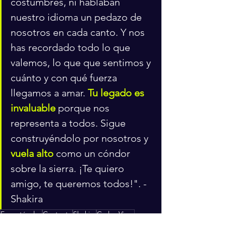
costumbres, ni hablaban 
nuestro idioma un pedazo de 
nosotros en cada canto. Y nos 
has recordado todo lo que 
valemos, lo que que sentimos y 
cuánto y con qué fuerza 
llegamos a amar. 
Tu legado es 
invaluable
 porque nos 
representa a todos. Sigue 
construyéndolo por nosotros y 
vuela alto
 como un cóndor 
sobre la sierra. ¡Te quiero 
amigo, te queremos todos!". - 
Shakira
Espectáculos
Cantante
Shakira
Carlos Vives
Espectáculos