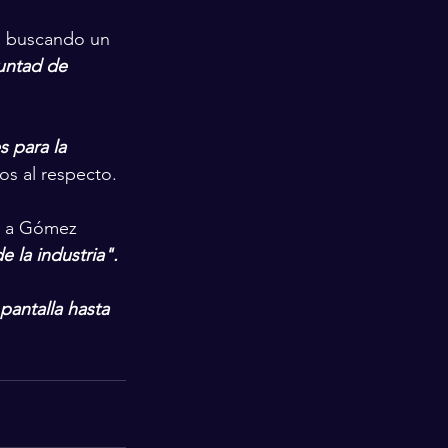
ba buscando un 
untad de 
 para la 
os al respecto.
o a Gómez 
e la industria".
pantalla hasta 