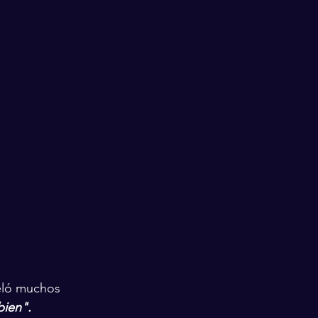
eló muchos 
bien".