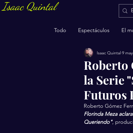
Isaac Quintal
Todo
Espectáculos
El m
Isaac Quintal
9 may
Marketing y negocios
S
Roberto 
la Serie
Futuros 
Roberto Gómez Ferná
Florinda Meza aclara
Queriendo"
, produc