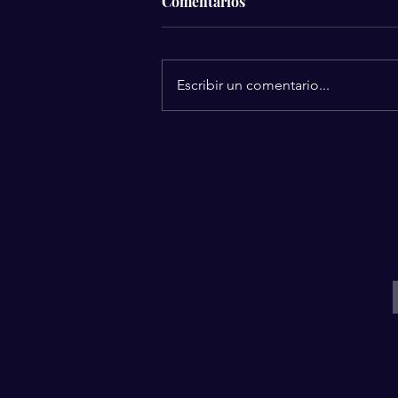
Comentarios
Escribir un comentario...
Silvia Pinal se despidió
rodeada de amor: Revelan los
detalles de sus últimos
momentos.
I