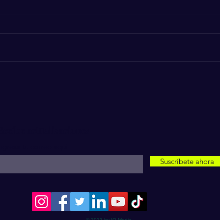
Confirman aumento del 12%
Acto
al salario mínimo en México
revel
para 2025
vivir
Recibe actualizaciones
ngresa tu correo aquí
Suscríbete ahora
© 2023 by IQ Media.