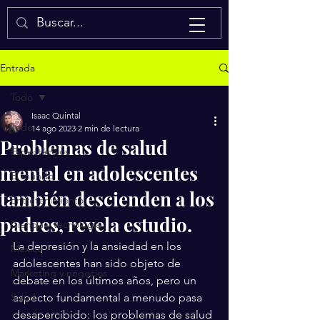
Isaac Quintal
Entrada
Todo
Isaac Quintal
Todo
14 ago 2023
2 min de lectura
Problemas de salud
Espectáculos
mental en adolescentes
El mundo
también descienden a los
Entretenimiento
padres, revela estudio.
Ciencia y tecnología
La depresión y la ansiedad en los 
México
adolescentes han sido objeto de 
Marketing y negocios
debate en los últimos años, pero un 
Salud
aspecto fundamental a menudo pasa 
desapercibido: los problemas de salud 