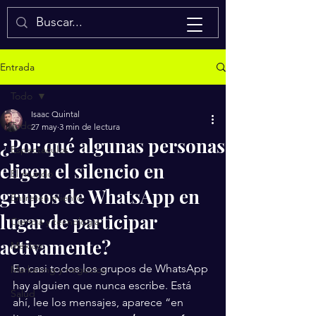
Isaac Quintal
Entrada
Todo
Isaac Quintal
Todo
27 may
3 min de lectura
¿Por qué algunas personas
Espectáculos
eligen el silencio en
El mundo
grupos de WhatsApp en
Entretenimiento
lugar de participar
Ciencia y tecnología
activamente?
México
En casi todos los grupos de WhatsApp 
Marketing y negocios
hay alguien que nunca escribe. Está 
Salud
ahí, lee los mensajes, aparece “en 