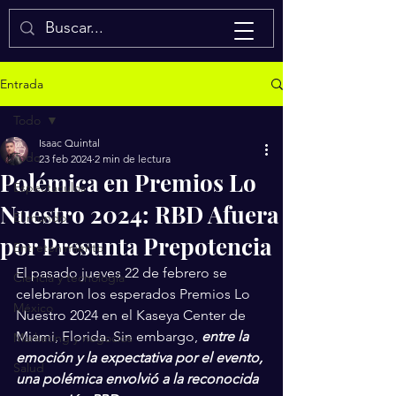
Isaac Quintal
Entrada
Todo
Isaac Quintal
Todo
23 feb 2024
2 min de lectura
Polémica en Premios Lo
Espectáculos
Nuestro 2024: RBD Afuera
El mundo
por Presunta Prepotencia
Entretenimiento
El pasado jueves 22 de febrero se 
Ciencia y tecnología
celebraron los esperados Premios Lo 
México
Nuestro 2024 en el Kaseya Center de 
Miami, Florida. Sin embargo, 
entre la 
Marketing y negocios
emoción y la expectativa por el evento, 
Salud
una polémica envolvió a la reconocida 