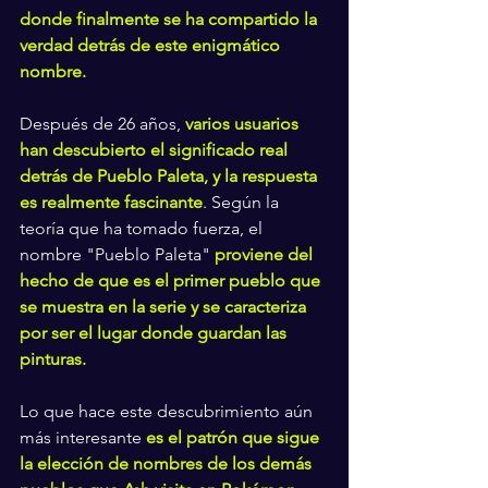
donde finalmente se ha compartido la 
verdad detrás de este enigmático 
nombre.
Después de 26 años, 
varios usuarios 
han descubierto el significado real 
detrás de Pueblo Paleta, y la respuesta 
es realmente fascinante
. Según la 
teoría que ha tomado fuerza, el 
nombre "Pueblo Paleta" 
proviene del 
hecho de que es el primer pueblo que 
se muestra en la serie y se caracteriza 
por ser el lugar donde guardan las 
pinturas.
Lo que hace este descubrimiento aún 
más interesante 
es el patrón que sigue 
la elección de nombres de los demás 