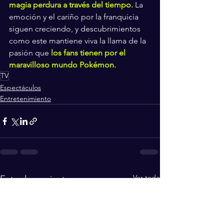
magia perdura a través del tiempo.
 La 
emoción y el cariño por la franquicia 
siguen creciendo, y descubrimientos 
como este mantiene viva la llama de la 
pasión que 
los fans tienen por el 
maravilloso mundo Pokémon.
TV
Espectáculos
Entretenimiento
Ver todo
Entradas recientes