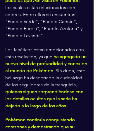
pueblos que Ash visita en Pokémon
, 
los cuales están relacionados con 
colores. Entre ellos se encuentran 
"Pueblo Verde", "Pueblo Carmín", 
"Pueblo Fucsia", "Pueblo Azulona" y 
"Pueblo Lavanda".
Los fanáticos están emocionados con 
esta revelación, ya que 
ha agregado un 
nuevo nivel de profundidad y conexión 
al mundo de Pokémon
. Sin duda, este 
hallazgo ha despertado la curiosidad 
de los seguidores de la franquicia, 
quienes siguen sorprendiéndose con 
los detalles ocultos que la serie ha 
dejado a lo largo de los años.
Pokémon continúa conquistando 
corazones y demostrando que su 