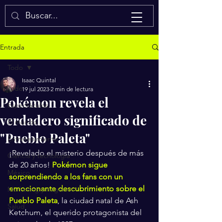
Isaac Quintal
Entrada
Todo
Isaac Quintal
Todo
19 jul 2023
2 min de lectura
Pokémon revela el
Espectáculos
verdadero significado de
El mundo
"Pueblo Paleta"
Entretenimiento
¡Revelado el misterio después de más 
Ciencia y tecnología
de 20 años! 
Pokémon sigue 
México
sorprendiendo a los fans con un 
emocionante descubrimiento sobre el 
Marketing y negocios
Pueblo Paleta
, la ciudad natal de Ash 
Salud
Ketchum, el querido protagonista del 