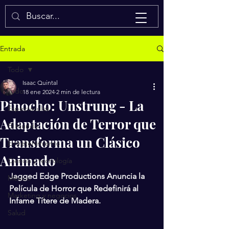
Isaac Quintal
Entrada
Todo
Isaac Quintal
Todo
18 ene 2024
2 min de lectura
Pinocho: Unstrung - La
Espectáculos
Adaptación de Terror que
El mundo
Transforma un Clásico
Entretenimiento
Animado
Ciencia y tecnología
Jagged Edge Productions Anuncia la 
México
Película de Horror que Redefinirá al 
Marketing y negocios
Infame Títere de Madera.
Salud