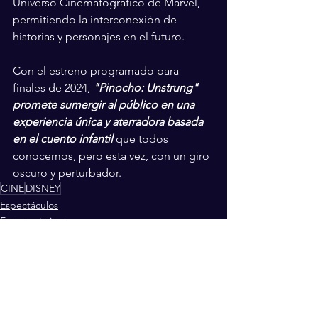
Universo Cinematográfico de Marvel, 
permitiendo la interconexión de 
historias y personajes en el futuro.
Con el estreno programado para 
finales de 2024, 
"Pinocho: Unstrung" 
promete sumergir al público en una 
experiencia única y aterradora basada 
en el cuento infantil
 que todos 
conocemos, pero esta vez, con un giro 
oscuro y perturbador.
CINE
DISNEY
Espectáculos
Entretenimiento