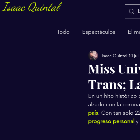
Isaac Quintal
Todo
Espectáculos
El m
Isaac Quintal
10 jul
Marketing y negocios
S
Miss Uni
Trans; L
En un hito histórico 
alzado con la corona
país
. Con tan solo 2
progreso personal 
y