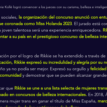
erie Kollé logró convencer a los jueces con su carisma, belleza e intelige
 sociales, 
la organización del concurso anunció con ent
é fue coronada como Miss Holanda 2023
. El jurado está c
a joven talentosa será una experiencia enriquecedora. 
Ri
ntar a su país en el prestigioso concurso de belleza inte
ción por el logro de Rikkie se ha extendido a través de 
cación, Rikkie expresó su incredulidad y alegría por su n
o ya no podía ser mejor. Expresó su orgullo y 
felicidad
u comunidad
 y demostrar que se pueden alcanzar grande
car que 
Rikkie se une a una lista selecta de mujeres tra
ado en concursos de belleza internacionales.
 En 2018, 
imera mujer trans en ganar el título de Miss España, 
marc