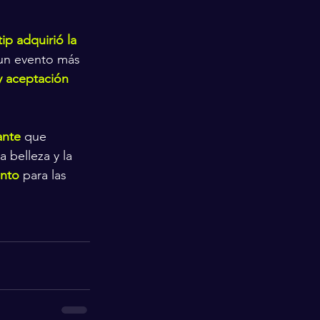
ip adquirió la 
 un evento más 
 y aceptación 
ante
 que 
 belleza y la 
ento
 para las 