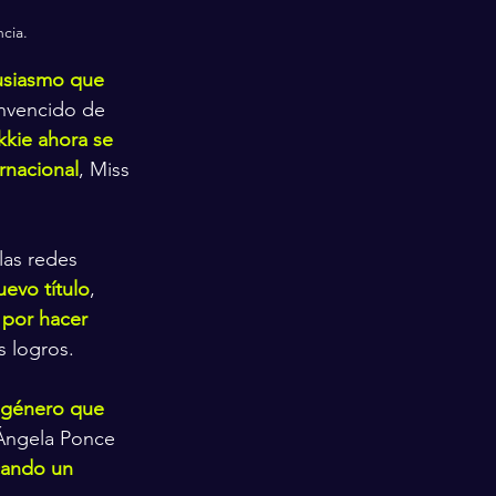
ncia.
usiasmo que 
onvencido de 
kkie ahora se 
rnacional
, Miss 
las redes 
uevo título
, 
 por hacer 
s logros.
nsgénero que 
Ángela Ponce 
ando un 