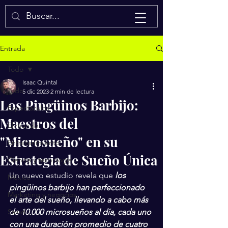
Isaac Quintal
Entrada
Todo
Isaac Quintal
Todo
5 dic 2023
2 min de lectura
Los Pingüinos Barbijo:
Espectáculos
Maestros del
El mundo
"Microsueño" en su
Entretenimiento
Estrategia de Sueño Única
Ciencia y tecnología
Un nuevo estudio revela que 
los 
México
pingüinos barbijo han perfeccionado 
Marketing y negocios
el arte del sueño, llevando a cabo más 
Salud
de 10.000 microsueños al día, cada uno 
con una duración promedio de cuatro 