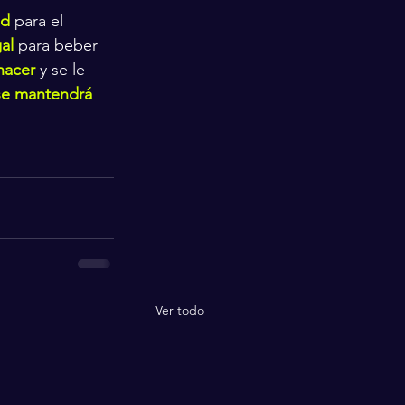
ad
 para el 
al
 para beber 
nacer
 y se le 
se mantendrá 
Ver todo