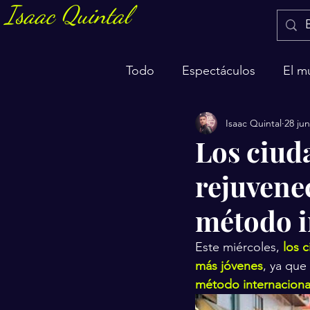
Isaac Quintal
Todo
Espectáculos
El m
Isaac Quintal
28 ju
Marketing y negocios
S
Los ciud
rejuvene
método i
Este miércoles, 
los 
más jóvenes
, ya que
método internacional