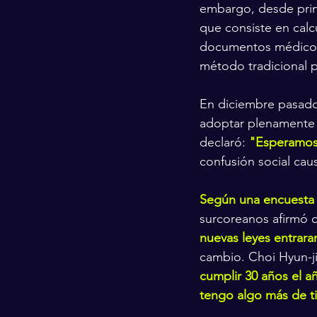
embargo, desde princ
que consiste en calc
documentos médicos 
método tradicional p
En diciembre pasado
adoptar plenamente l
declaró: 
"Esperamos 
confusión social cau
Según una encuesta 
surcoreanos afirmó qu
nuevas leyes entrara
cambio. Choi Hyun-ji
cumplir 30 años el a
tengo algo más de 