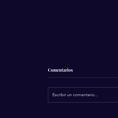
Comentarios
Escribir un comentario...
Donald Trump nombra a
Jared Isaacman como nuevo