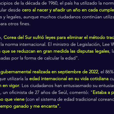
ipios de la década de 1960, el país ha utilizado la norm
ular desde 
cero al nacer y añadir un año en cada cumpl
y legales, aunque muchos ciudadanos continúan utiliza
ara otros fines.
, 
Corea del Sur sufrió leyes para eliminar el método trad
a norma internacional. El ministro de Legislación, Lee 
que se reduzcan en gran medida las disputas legales
, 
sadas por la forma de calcular la edad".
gubernamental realizada en septiembre de 2022
, el 86%
e utilizaría la 
edad internacional en su vida cotidiana
 c
n en vigor
. Los ciudadanos han entusiasmado su entusia
, un oficinista de 27 años de Seúl, comentó: "
Estaba a 
ño que viene
 (con el sistema de edad tradicional coreano
tiempo ganado y me encanta".