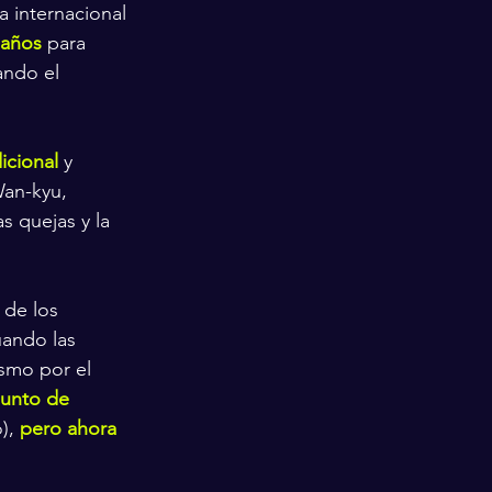
a internacional 
eaños
 para 
ndo el 
icional
 y 
Wan-kyu, 
las quejas y la 
 de los 
uando las 
smo por el 
punto de 
), 
pero ahora 