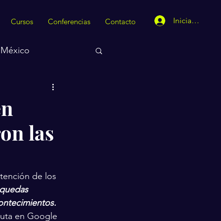
Iniciar sesión
Cursos
Conferencias
Contacto
México
en
on las
tención de los 
squedas 
ontecimientos.
auta en Google 