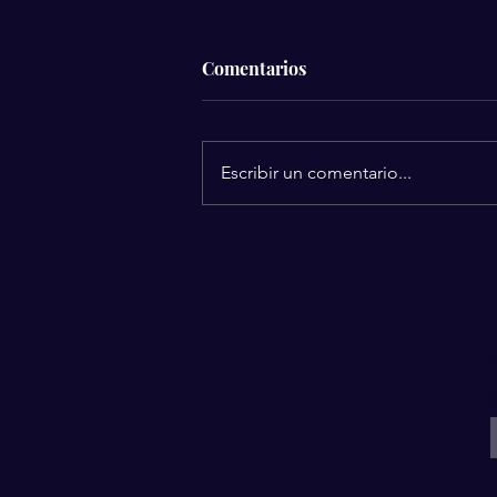
Comentarios
Escribir un comentario...
Avance Médico
Revolucionario: Nueva
Terapia Cerebral Permite a
Pacientes Paralizados Volver
a Caminar
I