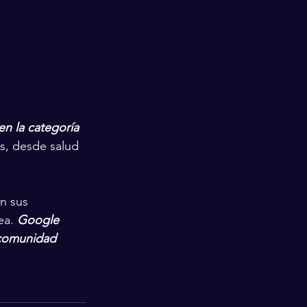
n la categoría 
s, desde salud 
n sus 
ea. 
Google 
a comunidad 