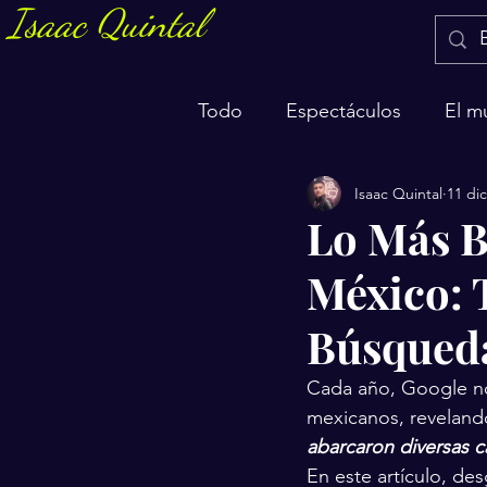
Isaac Quintal
Todo
Espectáculos
El m
Isaac Quintal
11 di
Marketing y negocios
S
Lo Más B
México: 
Búsqued
Cada año, Google nos
mexicanos, reveland
abarcaron diversas c
En este artículo, d