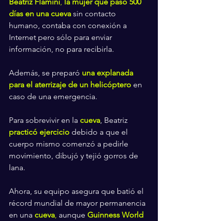
Beatriz Flamini
, 
la mujer que pasó 500 
días en una cueva
 sin contacto 
humano, contaba con conexión a 
Internet pero sólo para enviar 
información, no para recibirla.
Además, se preparó 
una explanada 
para el aterrizaje de un helicóptero
 en 
caso de una emergencia.
Para sobrevivir en la 
cueva
, Beatriz 
practicó ejercicio
 debido a que el 
cuerpo mismo comenzó a pedirle 
movimiento, dibujó y tejió gorros de 
lana.
Ahora, su equipo asegura que batió
el 
récord mundial de mayor permanencia 
en una 
cueva
,
 aunque 
Guinness World 