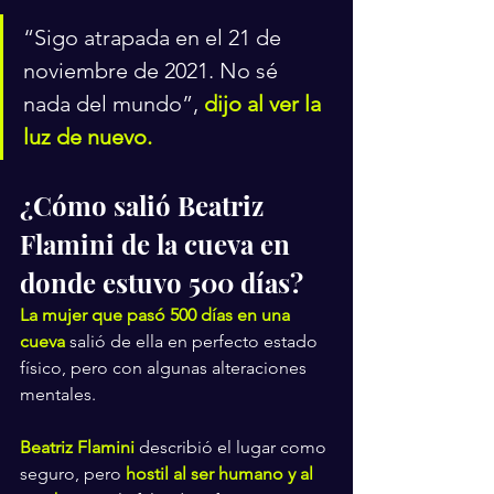
“Sigo atrapada en el 21 de 
noviembre de 2021. No sé 
nada del mundo”, 
dijo al ver la 
luz de nuevo.
¿Cómo salió Beatriz 
Flamini de la cueva en 
donde estuvo 500 días?
La mujer que pasó 500 días en una 
cueva
 salió de ella en perfecto estado 
físico, pero con algunas alteraciones 
mentales.
Beatriz Flamini
describió el lugar como 
seguro, pero
 hostil al ser humano y al 