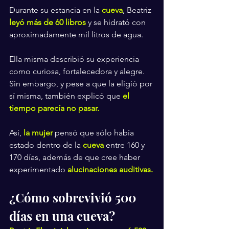
Durante su estancia en la 
cueva
, Beatriz 
leyó más de 60 libros 
y se hidrató con 
aproximadamente mil litros de agua.
Ella misma describió su experiencia 
como curiosa, fortalecedora y alegre. 
Sin embargo, y pese a que la eligió por 
sí misma, también explicó que 
el 
tiempo parecía no pasar.
Así, 
la mujer 
pensó que sólo había 
estado dentro de la 
cueva
 entre 160 y 
170 días, además de que cree haber 
experimentado
 alucinaciones auditivas.
¿Cómo sobrevivió 500 
días en una cueva?