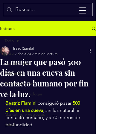
Isaac Quintal
Entrada
Todo
Isaac Quintal
Todo
17 abr 2023
2 min de lectura
La mujer que pasó 500
Espectáculos
días en una cueva sin
El mundo
contacto humano por fin
Entretenimiento
ve la luz.
Ciencia y tecnología
Beatriz Flamini
consiguió pasar 
500 
México
días en una cueva
, sin luz natural ni 
Marketing y negocios
contacto humano, y a 70 metros de 
Salud
profundidad.