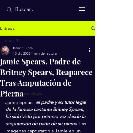
Isaac Quintal
Entrada
Todo
Isaac Quintal
Todo
13 dic 2023
1 min de lectura
Jamie Spears, Padre de
Espectáculos
Britney Spears, Reaparece
El mundo
Tras Amputación de
Entretenimiento
Pierna
Ciencia y tecnología
Jamie Spears, 
el padre y ex tutor legal 
México
de la famosa cantante Britney Spears, 
Marketing y negocios
ha sido visto por primera vez desde la 
Salud
amputación de parte de su pierna.
 Las 
imágenes capturaron a Jamie en un 