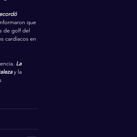
recordó 
informaron que 
 de golf del 
es cardíacos en 
encia. 
La 
raleza
 y la 
s 