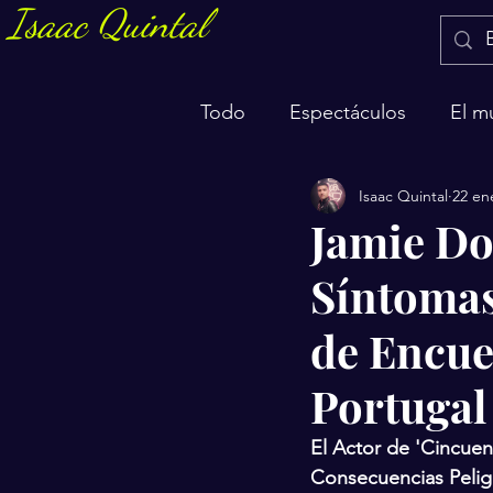
Isaac Quintal
Todo
Espectáculos
El m
Isaac Quintal
22 en
Marketing y negocios
S
Jamie Do
Síntomas
de Encue
Portugal
El Actor de 'Cincue
Consecuencias Pelig