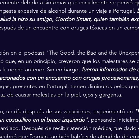
ntemente debido a síntomas que inicialmente se pensó q
ngesta excesiva de alcohol durante un viaje a Portugal. 
alud la hizo su amigo, Gordon Smart, quien también ex
spués de un encuentro con orugas tóxicas en un campo 
ación en el podcast "The Good, the Bad and the Unexpec
 que, en un principio, creyeron que los malestares se d
 la noche anterior. Sin embargo, 
fueron informados de q
lacionados con un encuentro con orugas procesionarias,
rugas, presentes en Portugal, tienen diminutos pelos que
paz de causar molestias en la piel, ojos y garganta.
o, un día después de sus vacaciones, experimentó un 
"
un cosquilleo en el brazo izquierdo"
, pensando inicialme
cardíaco. Después de recibir atención médica, fue dado d
descubrió que Dornan también había sido atendido de em