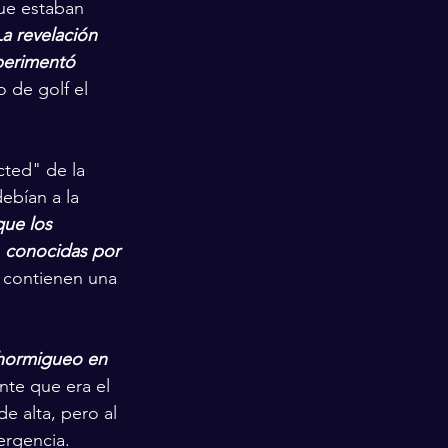
ue estaban 
La revelación 
perimentó 
de golf el 
ted" de la 
ebían a la 
ue los 
 conocidas por 
 contienen una 
hormigueo en 
nte que era el 
e alta, pero al 
ergencia.