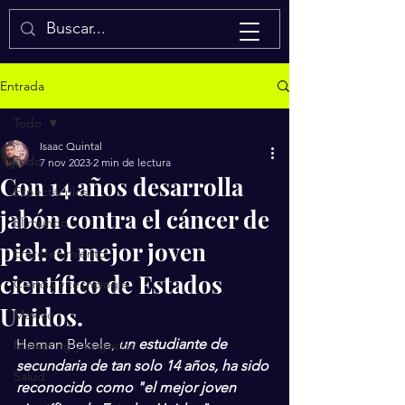
Isaac Quintal
Entrada
Todo
Isaac Quintal
Todo
7 nov 2023
2 min de lectura
Con 14 años desarrolla
Espectáculos
jabón contra el cáncer de
El mundo
piel: el mejor joven
Entretenimiento
científico de Estados
Ciencia y tecnología
Unidos.
México
Heman Bekele, 
un estudiante de 
Marketing y negocios
secundaria de tan solo 14 años, ha sido 
Salud
reconocido como "el mejor joven 