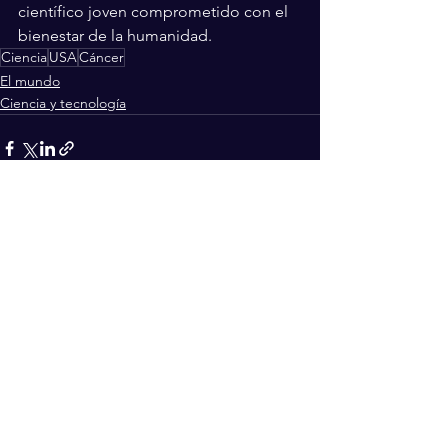
científico joven comprometido con el 
bienestar de la humanidad.
Ciencia
USA
Cáncer
El mundo
Ciencia y tecnología
Ver todo
Entradas recientes