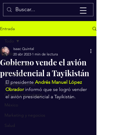
Isaac Quintal
Entrada
Todo
Isaac Quintal
Todo
20 abr 2023
1 min de lectura
Gobierno vende el avión
Espectáculos
presidencial a Tayikistán
El mundo
El presidente 
Andrés Manuel López 
Entretenimiento
Obrador
 informó que se logró vender 
Ciencia y tecnología
el avión presidencial a Tayikistán.
México
Marketing y negocios
Salud