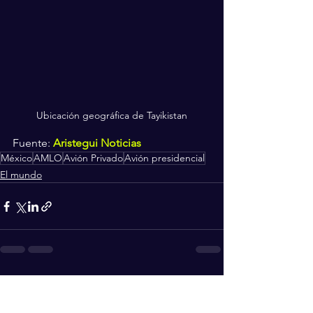
Ubicación geográfica de Tayikistan
Fuente: 
Aristegui Noticias
México
AMLO
Avión Privado
Avión presidencial
El mundo
Ver todo
Entradas recientes